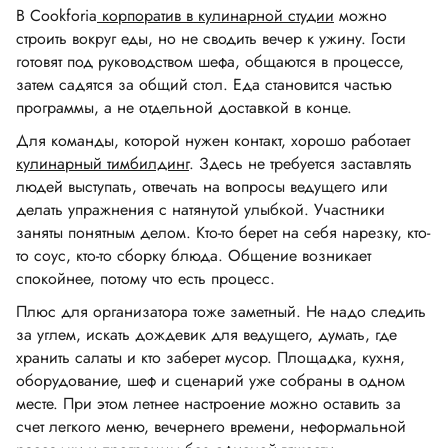
В Cookforia
корпоратив в кулинарной студии
можно
строить вокруг еды, но не сводить вечер к ужину. Гости
готовят под руководством шефа, общаются в процессе,
затем садятся за общий стол. Еда становится частью
программы, а не отдельной доставкой в конце.
Для команды, которой нужен контакт, хорошо работает
кулинарный тимбилдинг
. Здесь не требуется заставлять
людей выступать, отвечать на вопросы ведущего или
делать упражнения с натянутой улыбкой. Участники
заняты понятным делом. Кто-то берет на себя нарезку, кто-
то соус, кто-то сборку блюда. Общение возникает
спокойнее, потому что есть процесс.
Плюс для организатора тоже заметный. Не надо следить
за углем, искать дождевик для ведущего, думать, где
хранить салаты и кто заберет мусор. Площадка, кухня,
оборудование, шеф и сценарий уже собраны в одном
месте. При этом летнее настроение можно оставить за
счет легкого меню, вечернего времени, неформальной