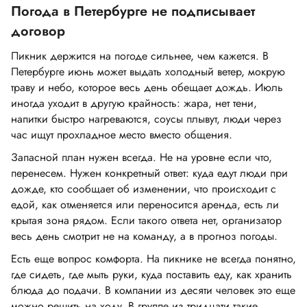
Погода в Петербурге не подписывает
договор
Пикник держится на погоде сильнее, чем кажется. В
Петербурге июнь может выдать холодный ветер, мокрую
траву и небо, которое весь день обещает дождь. Июль
иногда уходит в другую крайность: жара, нет тени,
напитки быстро нагреваются, соусы плывут, люди через
час ищут прохладное место вместо общения.
Запасной план нужен всегда. Не на уровне если что,
перенесем. Нужен конкретный ответ: куда едут люди при
дожде, кто сообщает об изменении, что происходит с
едой, как отменяется или переносится аренда, есть ли
крытая зона рядом. Если такого ответа нет, организатор
весь день смотрит не на команду, а в прогноз погоды.
Есть еще вопрос комфорта. На пикнике не всегда понятно,
где сидеть, где мыть руки, куда поставить еду, как хранить
блюда до подачи. В компании из десяти человек это еще
можно решить на ходу. В группе из тридцати такие