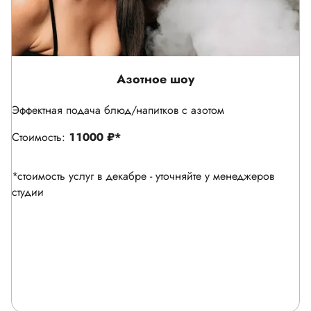
Фуршет
Посмотреть фуршетное меню
Нет привязки к количеству гостей
Просто выберете позицию из фуршетного меню
От 1000 ₽