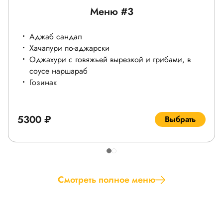
Меню #3
Аджаб сандал
Хачапури по-аджарски
Оджахури с говяжьей вырезкой и грибами, в
соусе наршараб
Гозинак
5300 ₽
Выбрать
Смотреть полное меню