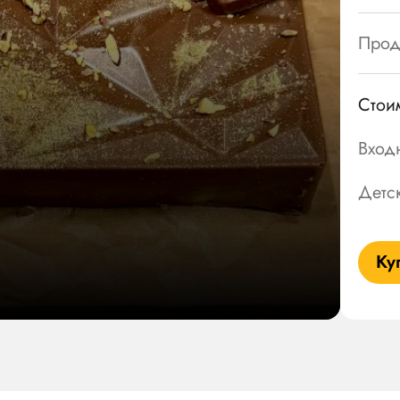
Прод
Стои
Вход
Детс
Ку