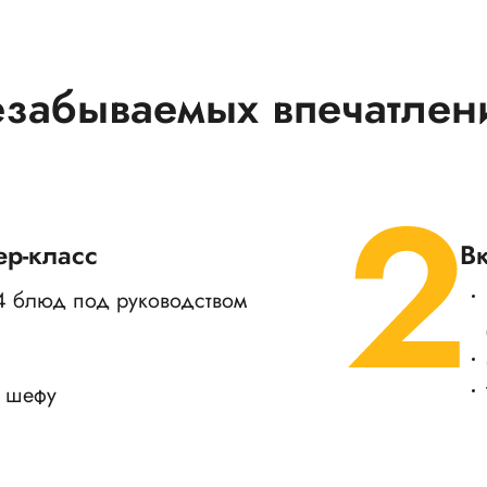
езабываемых впечатлен
ер-класс
В
 4 блюд под руководством
 шефу