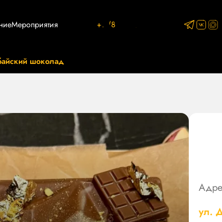
ние
Мероприятия
+7 (812) 767-87-93
байский шоколад
Адре
ул. 