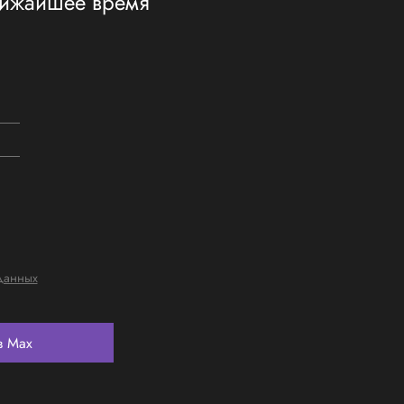
ближайшее время
данных
в Max