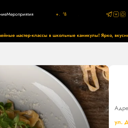
ние
Мероприятия
+7 (812) 767-87-93
ейные мастер-классы в школьные каникулы! Ярко, вкусно
Адре
ул. 