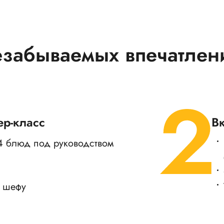
езабываемых впечатлен
ер-класс
В
 4 блюд под руководством
 шефу