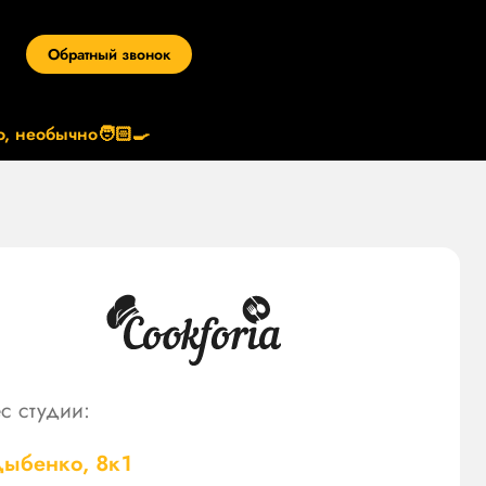
Обратный звонок
, необычно🧑🏻‍🍳
с студии:
Дыбенко, 8к1