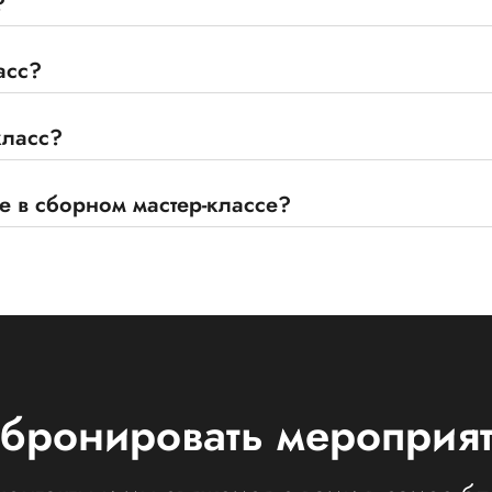
?
асс?
класс?
е в сборном мастер-классе?
бронировать мероприя