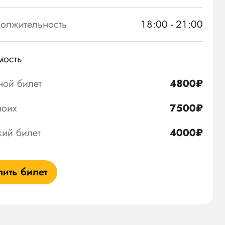
олжительность
18:00 - 21:00
мость
ной билет
4800₽
воих
7500₽
кий билет
4000₽
пить билет