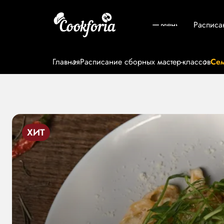
Меню
Расписа
Главная
Расписание сборных мастер-классов
Сем
ХИТ