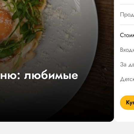
Прод
Стои
Вход
За д
еню: любимые
Детс
Ку