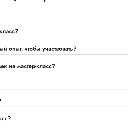
-класс?
й опыт, чтобы участвовать?
ек на мастер-класс?
?
асс?