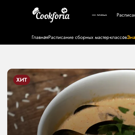
Меню
Расписа
Главная
Расписание сборных мастер-классов
Зна
ХИТ