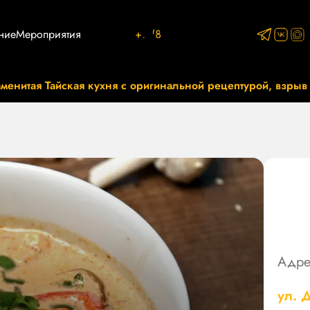
ние
Мероприятия
+7 (812) 767-87-93
менитая Тайская кухня с оригинальной рецептурой, взрыв
Адре
ул. 