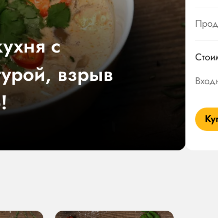
Прод
кухня с
Стои
урой, взрыв
Вход
!
Ку