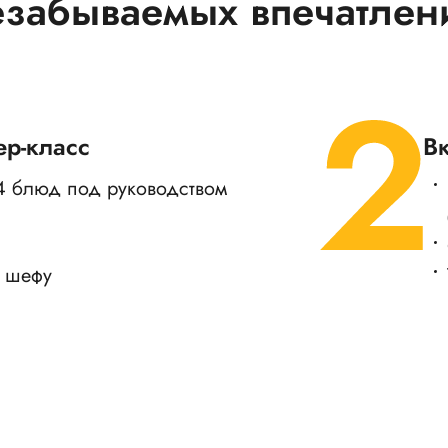
езабываемых впечатлен
ер-класс
В
 4 блюд под руководством
 шефу